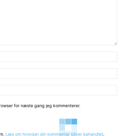
Navn:*
Email:*
Hjemmesi
browser for næste gang jeg kommenterer.
am.
Læs om hvordan din kommentar bliver behandlet
.