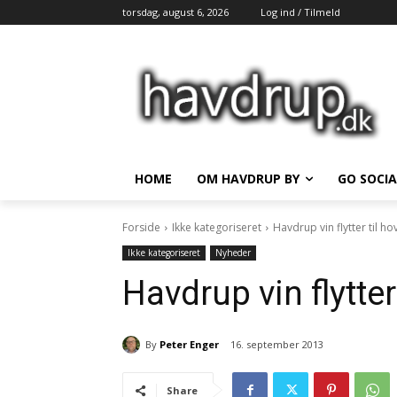
torsdag, august 6, 2026
Log ind / Tilmeld
HOME
OM HAVDRUP BY
GO SOCIA
Forside
Ikke kategoriseret
Havdrup vin flytter til 
Ikke kategoriseret
Nyheder
Havdrup vin flytte
By
Peter Enger
16. september 2013
Share