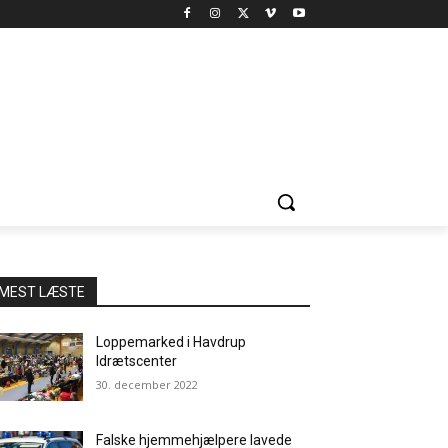
MEST LÆSTE
Loppemarked i Havdrup
Idrætscenter
30. december 2022
Falske hjemmehjælpere lavede