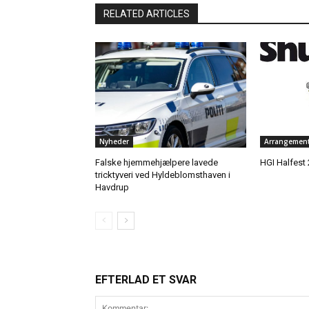
RELATED ARTICLES
Nyheder
Arrangement
Falske hjemmehjælpere lavede
HGI Halfest 
tricktyveri ved Hyldeblomsthaven i
Havdrup
EFTERLAD ET SVAR