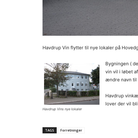
Havdrup Vin flytter til nye lokaler på Hoved
Bygningen ( de
vin vil i løbet
ændre navn til
Havdrup vinkæl
lover der vil b
Havdrup Vins nye lokaler
TAGS
Forretninger