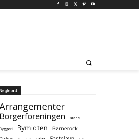
Nøgleord
Arrangementer
Borgerforeningen
Brand
Bymidten
Børnerock
Byggeri
Fastelavn
Cirkus