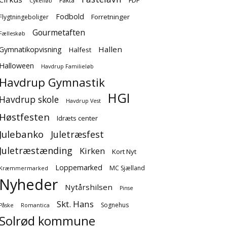
FDF
Fakta
Cykelløb
Fodbold
Forretninger
Flygtningeboliger
Gourmetaften
Fælleskøb
Hallen
Gymnatikopvisning
Halfest
Halloween
Havdrup Familieløb
Havdrup Gymnastik
HGI
Havdrup skole
Havdrup Vest
Høstfesten
Idræts center
Julebanko
Juletræsfest
Juletræstænding
Kirken
Kort Nyt
Loppemarked
MC Sjælland
Kræmmermarked
Nyheder
Nytårshilsen
Pinse
Skt. Hans
Sognehus
Påske
Romantica
Solrød kommune