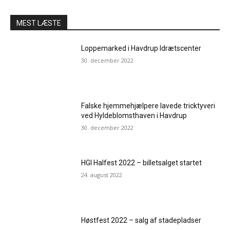
MEST LÆSTE
Loppemarked i Havdrup Idrætscenter
30. december 2022
Falske hjemmehjælpere lavede tricktyveri
ved Hyldeblomsthaven i Havdrup
30. december 2022
HGI Halfest 2022 – billetsalget startet
24. august 2022
Høstfest 2022 – salg af stadepladser