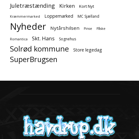
Juletræstænding
Kirken
Kort Nyt
Loppemarked
MC Sjælland
Kræmmermarked
Nyheder
Nytårshilsen
Pinse
Påske
Skt. Hans
Sognehus
Romantica
Solrød kommune
Store legedag
SuperBrugsen