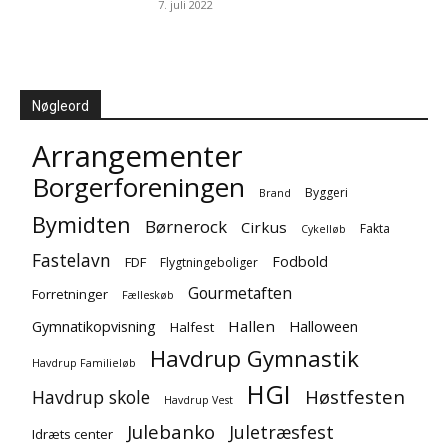
7. juli 2022
Nøgleord
Arrangementer
Borgerforeningen
Byggeri
Brand
Bymidten
Børnerock
Cirkus
Fakta
Cykelløb
Fastelavn
Fodbold
FDF
Flygtningeboliger
Gourmetaften
Forretninger
Fælleskøb
Hallen
Gymnatikopvisning
Halloween
Halfest
Havdrup Gymnastik
Havdrup Familieløb
HGI
Høstfesten
Havdrup skole
Havdrup Vest
Julebanko
Juletræsfest
Idræts center