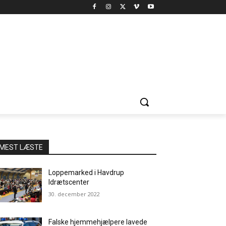
MEST LÆSTE
Loppemarked i Havdrup
Idrætscenter
30. december 2022
Falske hjemmehjælpere lavede