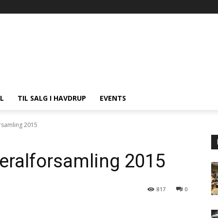
L
TIL SALG I HAVDRUP
EVENTS
orsamling 2015
neralforsamling 2015
817
0