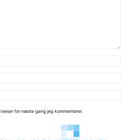
Navn:*
Email:*
Hjemmesi
browser for næste gang jeg kommenterer.