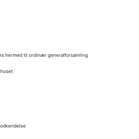
des hermed til ordinær generalforsamling
ehuset
 godkendelse