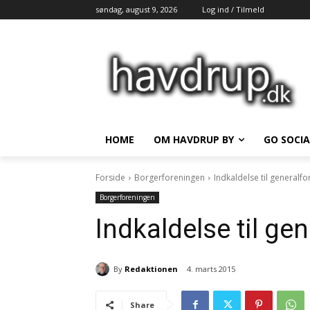
søndag, august 9, 2026
Log ind / Tilmeld
HOME
OM HAVDRUP BY
GO SOCIA
Forside
Borgerforeningen
Indkaldelse til generalf
Borgerforeningen
Indkaldelse til ge
By
Redaktionen
4. marts 2015
Share