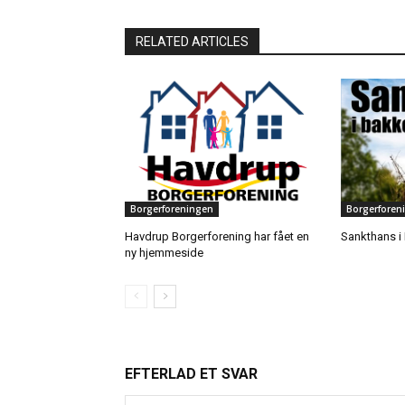
RELATED ARTICLES
Borgerforeningen
Borgerforen
Havdrup Borgerforening har fået en
Sankthans i
ny hjemmeside
EFTERLAD ET SVAR