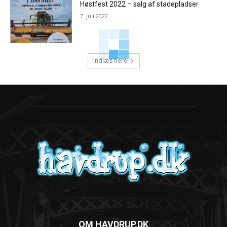
Høstfest 2022 – salg af stadepladser
7. juli 2022
Indlæs flere
OM HAVDRUP.DK