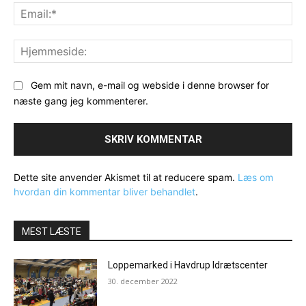
Ema
Hj
Gem mit navn, e-mail og webside i denne browser for
næste gang jeg kommenterer.
Dette site anvender Akismet til at reducere spam.
Læs om
hvordan din kommentar bliver behandlet
.
MEST LÆSTE
Loppemarked i Havdrup Idrætscenter
30. december 2022