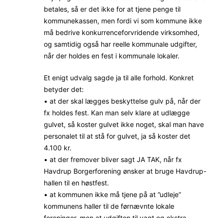
betales, så er det ikke for at tjene penge til
kommunekassen, men fordi vi som kommune ikke
må bedrive konkurrenceforvridende virksomhed,
og samtidig også har reelle kommunale udgifter,
når der holdes en fest i kommunale lokaler.
Et enigt udvalg sagde ja til alle forhold. Konkret
betyder det:
• at der skal lægges beskyttelse gulv på, når der
fx holdes fest. Kan man selv klare at udlægge
gulvet, så koster gulvet ikke noget, skal man have
personalet til at stå for gulvet, ja så koster det
4.100 kr.
• at der fremover bliver sagt JA TAK, når fx
Havdrup Borgerforening ønsker at bruge Havdrup-
hallen til en høstfest.
• at kommunen ikke må tjene på at ”udleje”
kommunens haller til de førnævnte lokale
foreninger, men at udgiften til vagt og ekstra