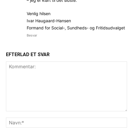
– jeg er klart til det sidste.
Venlig hilsen
Ivar Haugaard-Hansen
Formand for Social-, Sundheds- og Fritidsudvalget
Besvar
EFTERLAD ET SVAR
Kommentar:
Na