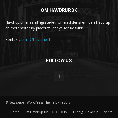
OM HAVDRUP.DK
Havdrup.dk er samlingsstedet for hvad der sker i den Havdrup -
en mellemstor by placeret lidt syd for Roskilde
Kontak:
admin@havdrup.dk
FOLLOW US
© Newspaper WordPress Theme by TagDiv
Home
Om Havdrup By
GO SOCIAL
Til salg i Havdrup
Events