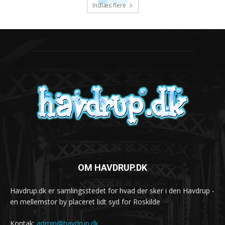
Indlæs flere
OM HAVDRUP.DK
Havdrup.dk er samlingsstedet for hvad der sker i den Havdrup -
en mellemstor by placeret lidt syd for Roskilde
Kontak:
admin@havdrup.dk