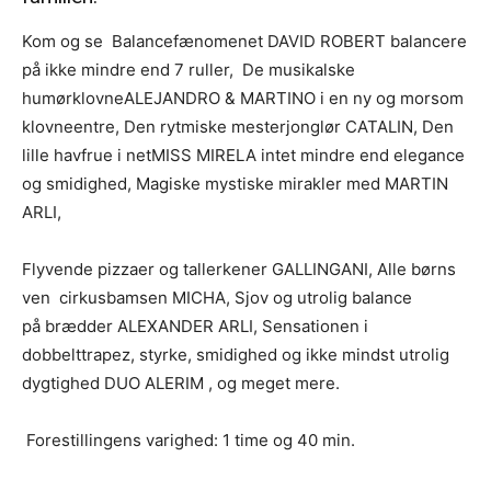
Kom og se Balancefænomenet
DAVID ROBERT
balancere
på ikke mindre end 7 ruller, De musikalske
humørklovne
ALEJANDRO & MARTINO
i en ny og morsom
klovneentre, Den rytmiske mesterjonglør
CATALIN
, Den
lille havfrue i net
MISS MIRELA
intet mindre end elegance
og smidighed, Magiske mystiske mirakler med
MARTIN
ARLI,
Flyvende pizzaer og tallerkener
GALLINGANI
, Alle børns
ven cirkusbamsen MICHA, Sjov og utrolig balance
på brædder
ALEXANDER ARLI
, Sensationen i
dobbelttrapez, styrke, smidighed og ikke mindst utrolig
dygtighed
DUO ALERIM ,
og meget mere.
Forestillingens varighed: 1 time og 40 min.