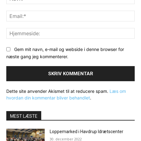
Ema
Hj
Gem mit navn, e-mail og webside i denne browser for
næste gang jeg kommenterer.
Dette site anvender Akismet til at reducere spam.
Læs om
hvordan din kommentar bliver behandlet
.
MEST LÆSTE
Loppemarked i Havdrup Idrætscenter
30. december 2022