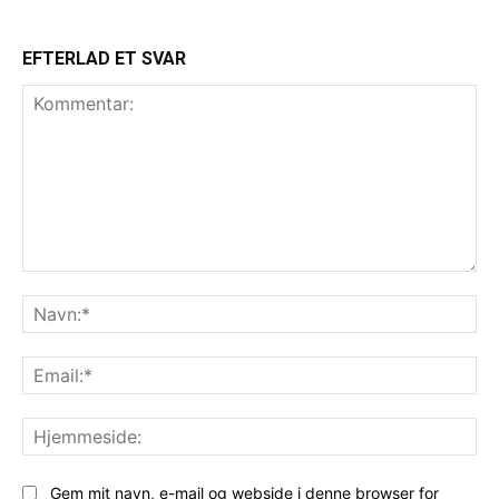
EFTERLAD ET SVAR
Kommentar:
Na
Ema
Hj
Gem mit navn, e-mail og webside i denne browser for