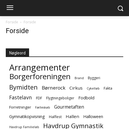
Forside
Forside
Forside
Nøgleord
Arrangementer
Borgerforeningen
Byggeri
Brand
Bymidten
Børnerock
Cirkus
Fakta
Cykelløb
Fastelavn
Fodbold
FDF
Flygtningeboliger
Gourmetaften
Forretninger
Fælleskøb
Hallen
Gymnatikopvisning
Halloween
Halfest
Havdrup Gymnastik
Havdrup Familieløb