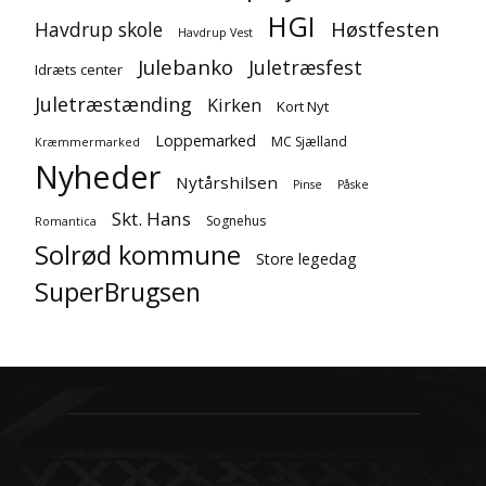
HGI
Høstfesten
Havdrup skole
Havdrup Vest
Julebanko
Juletræsfest
Idræts center
Juletræstænding
Kirken
Kort Nyt
Loppemarked
MC Sjælland
Kræmmermarked
Nyheder
Nytårshilsen
Pinse
Påske
Skt. Hans
Sognehus
Romantica
Solrød kommune
Store legedag
SuperBrugsen