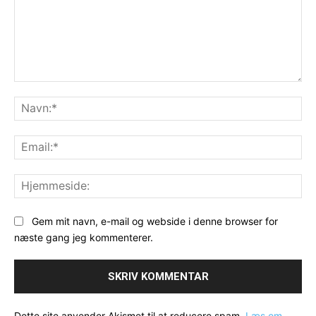
Kommentar:
Na
Ema
Hj
Gem mit navn, e-mail og webside i denne browser for
næste gang jeg kommenterer.
Dette site anvender Akismet til at reducere spam.
Læs om