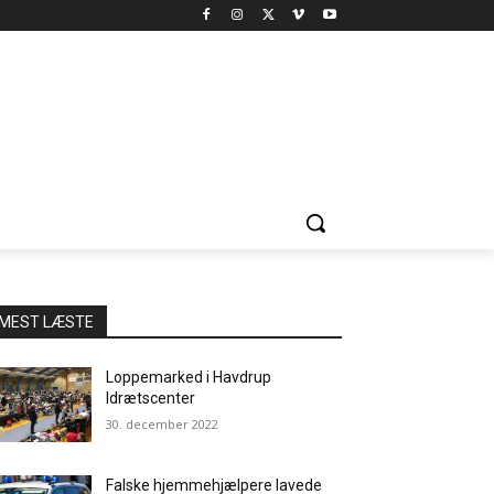
MEST LÆSTE
Loppemarked i Havdrup
Idrætscenter
30. december 2022
Falske hjemmehjælpere lavede