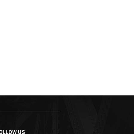
de:
OLLOW US