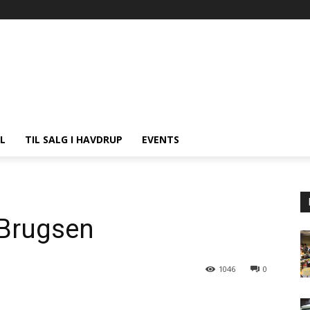
L
TIL SALG I HAVDRUP
EVENTS
rBrugsen
1046
0