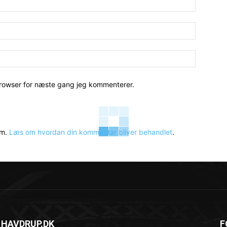
Email:*
Hjemmesi
browser for næste gang jeg kommenterer.
am.
Læs om hvordan din kommentar bliver behandlet
.
 HAVDRUP.DK
F