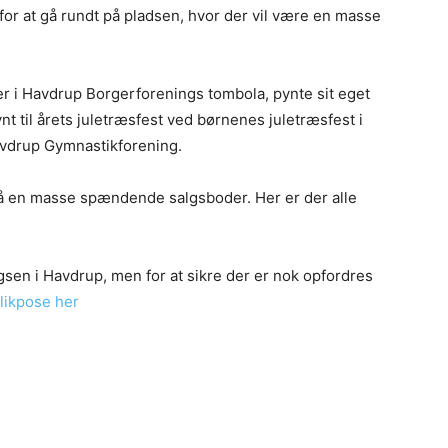
or at gå rundt på pladsen, hvor der vil være en masse
r i Havdrup Borgerforenings tombola, pynte sit eget
t til årets juletræsfest ved børnenes juletræsfest i
Havdrup Gymnastikforening.
på en masse spændende salgsboder. Her er der alle
sen i Havdrup, men for at sikre der er nok opfordres
slikpose her