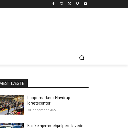
MEST LÆSTE
Loppemarked i Havdrup
Idrætscenter
30. december 2022
Falske hjemmehjælpere lavede