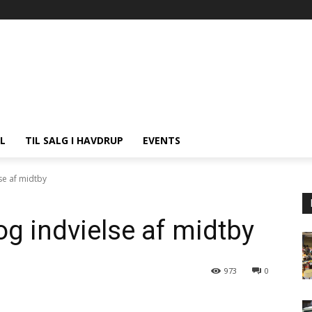
L
TIL SALG I HAVDRUP
EVENTS
se af midtby
g indvielse af midtby
973
0