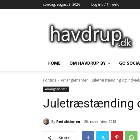
søndag, august 9, 2026
Log ind / Tilmeld
HOME
OM HAVDRUP BY
GO SOCIA
Forside
Arrangementer
Juletræstænding og indviel
Arrangementer
Juletræstænding o
By
Redaktionen
20. november 2018
Share