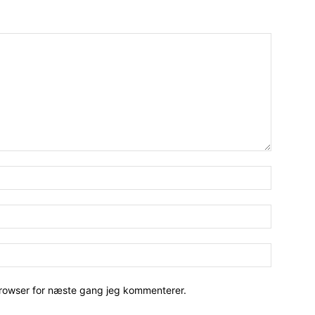
Navn:*
Email:*
Hjemmesi
browser for næste gang jeg kommenterer.