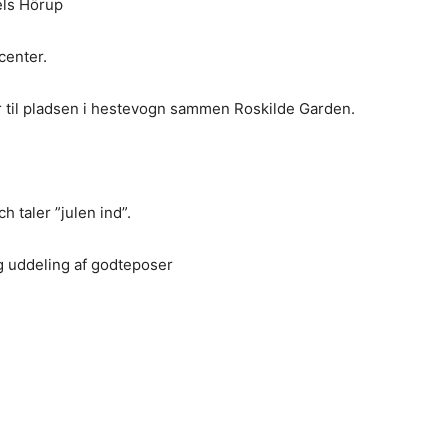
els Hörup
center.
til pladsen i hestevogn sammen Roskilde Garden.
 taler ”julen ind”.
g uddeling af godteposer