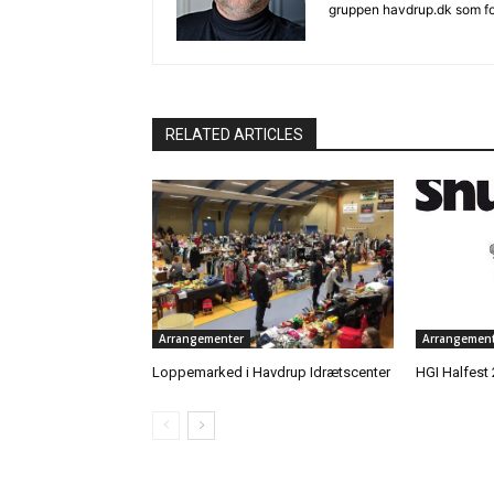
gruppen havdrup.dk som f
RELATED ARTICLES
Arrangementer
Arrangement
Loppemarked i Havdrup Idrætscenter
HGI Halfest 