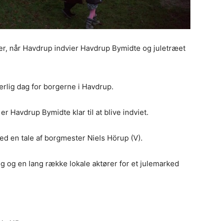
ber, når Havdrup indvier Havdrup Bymidte og juletræet
rlig dag for borgerne i Havdrup.
r Havdrup Bymidte klar til at blive indviet.
med en tale af borgmester Niels Hörup (V).
g og en lang række lokale aktører for et julemarked