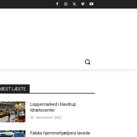
MEST LÆSTE
Loppemarked i Havdrup
Idrætscenter
30. december 2022
Falske hjemmehjælpere lavede