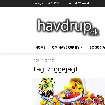
fredag, august 7, 2026
Log ind / Tilmeld
HOME
OM HAVDRUP BY
GO SOCIA
Tags
Æggejagt
Tag:
Æggejagt