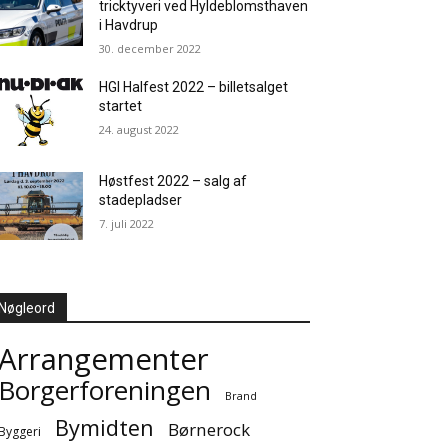
tricktyveri ved Hyldeblomsthaven
i Havdrup
30. december 2022
HGI Halfest 2022 – billetsalget
startet
24. august 2022
Høstfest 2022 – salg af
stadepladser
7. juli 2022
Nøgleord
Arrangementer
Borgerforeningen
Brand
Bymidten
Børnerock
Byggeri