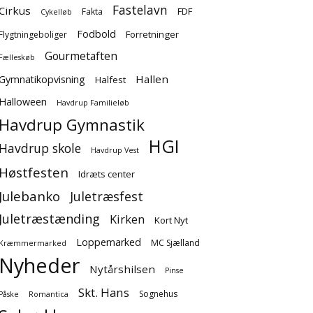
Fastelavn
Cirkus
FDF
Fakta
Cykelløb
Fodbold
Forretninger
Flygtningeboliger
Gourmetaften
Fælleskøb
Hallen
Gymnatikopvisning
Halfest
Halloween
Havdrup Familieløb
Havdrup Gymnastik
HGI
Havdrup skole
Havdrup Vest
Høstfesten
Idræts center
Julebanko
Juletræsfest
Juletræstænding
Kirken
Kort Nyt
Loppemarked
MC Sjælland
Kræmmermarked
Nyheder
Nytårshilsen
Pinse
Skt. Hans
Sognehus
Påske
Romantica