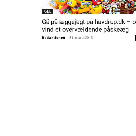
Arkiv
Gå på æggejagt på havdrup.dk – 
vind et overvældende påskeæg
Redaktionen
-
31. marts 2015