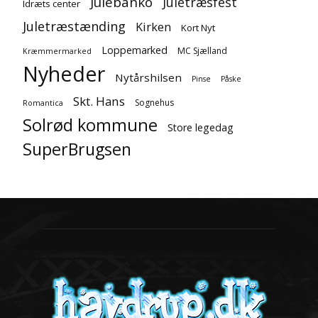
Julebanko
Juletræsfest
Idræts center
Juletræstænding
Kirken
Kort Nyt
Loppemarked
MC Sjælland
Kræmmermarked
Nyheder
Nytårshilsen
Pinse
Påske
Skt. Hans
Sognehus
Romantica
Solrød kommune
Store legedag
SuperBrugsen