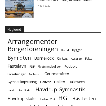
Høstfest 2022 – salg af stadepladser
7. juli 2022
Nøgleord
Arrangementer
Borgerforeningen
Byggeri
Brand
Bymidten
Børnerock
Cirkus
Fakta
Cykelløb
Fastelavn
Fodbold
FDF
Flygtningeboliger
Gourmetaften
Forretninger
Fælleskøb
Hallen
Gymnatikopvisning
Halloween
Halfest
Havdrup Gymnastik
Havdrup Familieløb
HGI
Høstfesten
Havdrup skole
Havdrup Vest