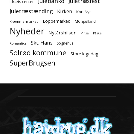
Julebanko
Juletræsfest
Idræts center
Juletræstænding
Kirken
Kort Nyt
Loppemarked
MC Sjælland
Kræmmermarked
Nyheder
Nytårshilsen
Pinse
Påske
Skt. Hans
Sognehus
Romantica
Solrød kommune
Store legedag
SuperBrugsen